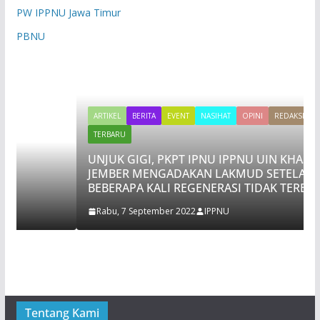
PW IPPNU Jawa Timur
PBNU
ARTIKEL
BERITA
EVENT
NASIHAT
OPINI
REDAKSI
TERBARU
UNJUK GIGI, PKPT IPNU IPPNU UIN KHAS
JEMBER MENGADAKAN LAKMUD SETELAH
BEBERAPA KALI REGENERASI TIDAK TEREALISASI
Rabu, 7 September 2022
IPPNU
Tentang Kami