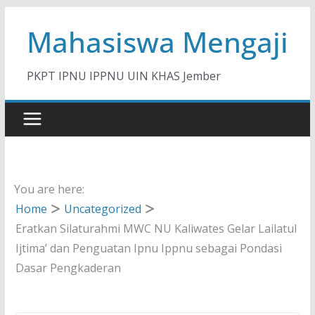
Skip
Mahasiswa Mengaji
to
content
PKPT IPNU IPPNU UIN KHAS Jember
You are here:
Home
Uncategorized
Eratkan Silaturahmi MWC NU Kaliwates Gelar Lailatul
Ijtima’ dan Penguatan Ipnu Ippnu sebagai Pondasi
Dasar Pengkaderan