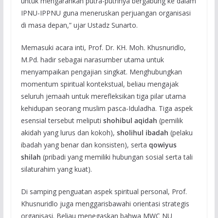
untuk mengarahkan putra-putrinya bergabung ke dalam
IPNU-IPPNU guna meneruskan perjuangan organisasi
di masa depan,” ujar Ustadz Sunarto.
Memasuki acara inti, Prof. Dr. KH. Moh. Khusnuridlo,
M.Pd. hadir sebagai narasumber utama untuk
menyampaikan pengajian singkat. Menghubungkan
momentum spiritual kontekstual, beliau mengajak
seluruh jemaah untuk merefleksikan tiga pilar utama
kehidupan seorang muslim pasca-Iduladha. Tiga aspek
esensial tersebut meliputi
shohibul aqidah
(pemilik
akidah yang lurus dan kokoh),
sholihul ibadah
(pelaku
ibadah yang benar dan konsisten), serta
qowiyus
shilah
(pribadi yang memiliki hubungan sosial serta tali
silaturahim yang kuat).
Di samping penguatan aspek spiritual personal, Prof.
Khusnuridlo juga menggarisbawahi orientasi strategis
organisasi. Beliau menegaskan bahwa MWC NU