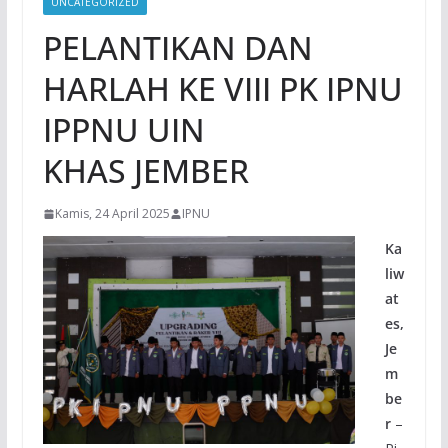
UNCATEGORIZED
PELANTIKAN DAN
HARLAH KE VIII PK IPNU
IPPNU UIN
KHAS JEMBER
Kamis, 24 April 2025
IPNU
Ka
liw
at
es,
Je
m
be
r
–