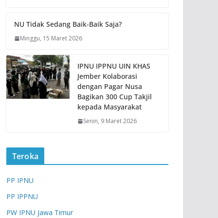
NU Tidak Sedang Baik-Baik Saja?
Minggu, 15 Maret 2026
IPNU IPPNU UIN KHAS
Jember Kolaborasi
dengan Pagar Nusa
Bagikan 300 Cup Takjil
kepada Masyarakat
Senin, 9 Maret 2026
Teroka
PP IPNU
PP IPPNU
PW IPNU Jawa Timur
ARTIKEL
BERITA
EVENT
NASIHAT
OPINI