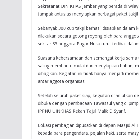
Sekretariat UIN KHAS Jember yang berada di wilay
tampak antusias menyiapkan berbagai paket takjil
Sebanyak 300 cup takjil berhasil disiapkan dalam
dilakukan secara gotong royong oleh para anggota
sekitar 35 anggota Pagar Nusa turut terlibat dalam 
GALERI
NASIHAT
Suasana kebersamaan dan semangat kerja sama te
Nasihat: Hidup
saling membantu mulai dari menyiapkan bahan, me
Dendam
dibagikan. Kegiatan ini tidak hanya menjadi mome
antar aggota organisasi.
Rabu, 20 Mei 2020
Mahasisw
Setelah seluruh paket siap, kegiatan dilanjutkan 
dibuka dengan pembacaan Tawassul yang di pim
IPPNU UINKHAS Rekan Tajul Malik El Syarif.
Lokasi pembagian dipusatkan di depan Masjid Al Fi
kepada para pengendara, pejalan kaki, serta masy