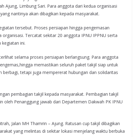
ah Ajung, Limbung Sari. Para anggota dari kedua organisasi
 yang nantinya akan dibagikan kepada masyarakat.
 kegiatan tersebut. Proses persiapan hingga pengemasan
 organisasi. Tercatat sekitar 20 anggota IPNU IPPNU serta
kegiatan ini.
NASIHAT
OPINI
TERBARU
NU Tidak Sedang Baik-
rlihat selama proses persiapan berlangsung. Para anggota
 Tanpa
Baik Saja?
ngemas,hingga memastikan seluruh paket takjil siap untuk
n berbagi, tetapi juga mempererat hubungan dan solidaritas
Minggu, 15 Maret 2026
IPNU
a Mengaji
dengan pembagian takjil kepada masyarakat. Pembagian takjil
pin oleh Penanggung jawab dari Departemen Dakwah PK IPNU
trah, Jalan MH Thamrin – Ajung. Ratusan cup takjil dibagikan
arakat yang melintas di sekitar lokasi menjelang waktu berbuka