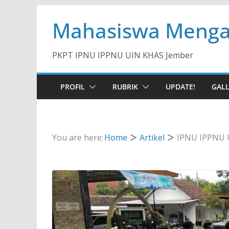
Skip
Mahasiswa Menga
to
content
PKPT IPNU IPPNU UIN KHAS Jember
PROFIL
RUBRIK
UPDATE!
GAL
You are here:
Home
Artikel
IPNU IPPNU U