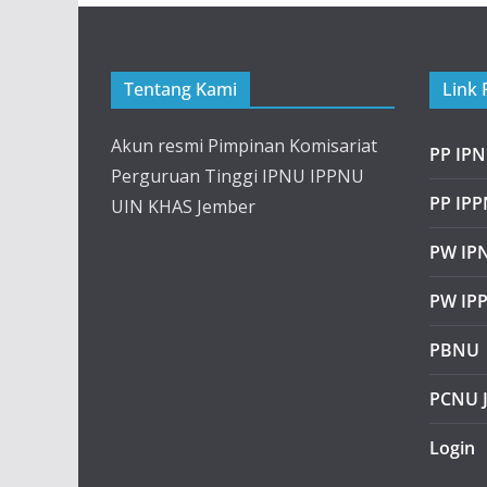
Tentang Kami
Link 
Akun resmi Pimpinan Komisariat
PP IP
Perguruan Tinggi IPNU IPPNU
PP IP
UIN KHAS Jember
PW IPN
PW IP
PBNU
PCNU 
Login