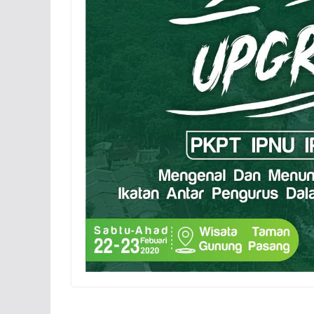
GALERI
NASIHAT
Nasihat: Hidup
Dendam
Rabu, 20 Mei 2020
Mahasisw