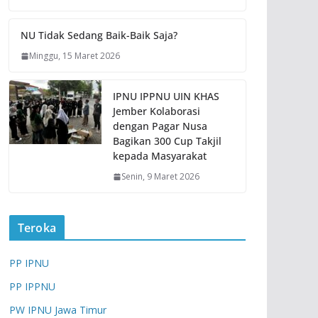
NU Tidak Sedang Baik-Baik Saja?
Minggu, 15 Maret 2026
IPNU IPPNU UIN KHAS
Jember Kolaborasi
dengan Pagar Nusa
Bagikan 300 Cup Takjil
kepada Masyarakat
Senin, 9 Maret 2026
Teroka
PP IPNU
PP IPPNU
PW IPNU Jawa Timur
ARTIKEL
BERITA
EVENT
NASIHAT
OPINI