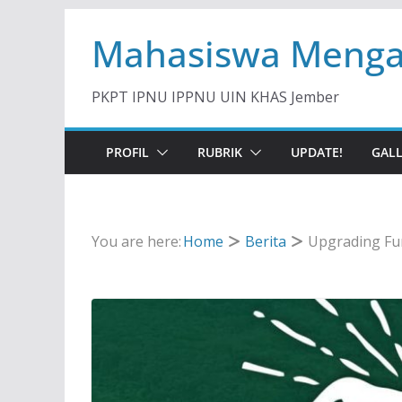
Skip
Mahasiswa Menga
to
content
PKPT IPNU IPPNU UIN KHAS Jember
PROFIL
RUBRIK
UPDATE!
GAL
You are here:
Home
Berita
Upgrading Fu