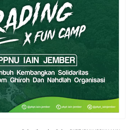
NASIHAT
OPINI
TERBARU
NU Tidak Sedang Baik-
 Tanpa
Baik Saja?
Minggu, 15 Maret 2026
IPNU
a Mengaji