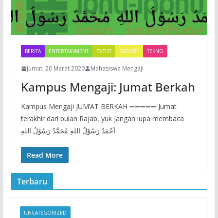
BERITA
ENTERTAINMENT
EVENT
GADGET
TEKNO
Jumat, 20 Maret 2020
Mahasiswa Mengaji
Kampus Mengaji: Jumat Berkah
Kampus Mengaji JUM’AT BERKAH ➖➖➖➖➖ Jumat
terakhir dari bulan Rajab, yuk jangan lupa membaca
اَحْمَدٌ رَسُوْلُ اللهِ مُحَمَّدٌ رَسُوْلُ اللهِ
Read More
Terbaru
UNCATEGORIZED