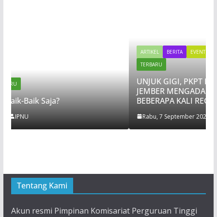
ARTIKEL
BERITA
EVENT
NASIHAT
OPINI
REDAKSI
TERBARU
UNJUK GIGI, PKPT IPNU IPPNU UIN KHAS
JEMBER MENGADAKAN LAKMUD SETELAH
BEBERAPA KALI REGENERASI TIDAK TEREALISA
Rabu, 7 September 2022
IPPNU
Tentang Kami
Akun resmi Pimpinan Komisariat Perguruan Tinggi