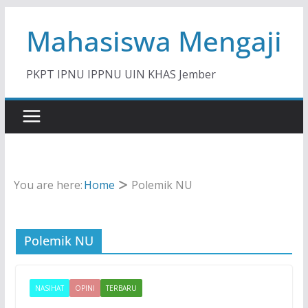
Skip
Mahasiswa Mengaji
to
content
PKPT IPNU IPPNU UIN KHAS Jember
You are here:
Home
Polemik NU
Polemik NU
NASIHAT
OPINI
TERBARU