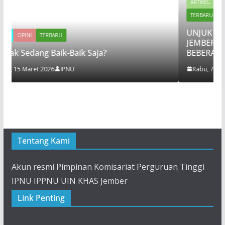
ARTIKEL
BERITA
EVENT
NASIHAT
TERBARU
UNJUK GIGI, PKPT IPNU IP
JEMBER MENGADAKAN LAK
Baik Saja?
BEBERAPA KALI REGENERASI
NU
Rabu, 7 September 2022
IPPNU
Tentang Kami
Akun resmi Pimpinan Komisariat Perguruan Tinggi
IPNU IPPNU UIN KHAS Jember
Link Penting