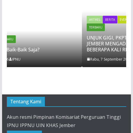
ARTIKEL
BERITA
EVENT
NASIHAT
OPINI
REDA
TERBARU
UNJUK GIGI, PKPT IPNU IPPNU UIN K
JEMBER MENGADAKAN LAKMUD SETE
?
BEBERAPA KALI REGENERASI TIDAK TE
Rabu, 7 September 2022
IPPNU
Tentang Kami
Akun resmi Pimpinan Komisariat Perguruan Tinggi
IPNU IPPNU UIN KHAS Jember