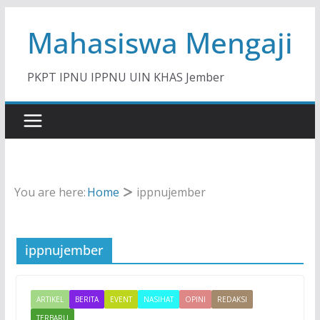
Skip
Mahasiswa Mengaji
to
content
PKPT IPNU IPPNU UIN KHAS Jember
You are here:
Home
ippnujember
ippnujember
ARTIKEL
BERITA
EVENT
NASIHAT
OPINI
REDAKSI
TERBARU