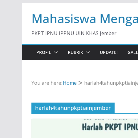
Skip
Mahasiswa Menga
to
content
PKPT IPNU IPPNU UIN KHAS Jember
PROFIL
RUBRIK
UPDATE!
GAL
You are here:
Home
harlah4tahunpkptiain
harlah4tahunpkptiainjember