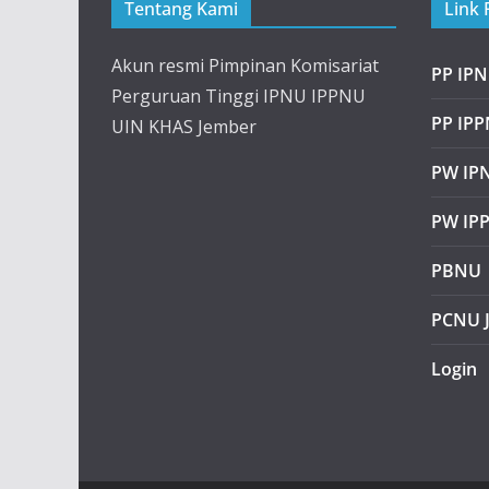
Tentang Kami
Link 
Akun resmi Pimpinan Komisariat
PP IP
Perguruan Tinggi IPNU IPPNU
PP IP
UIN KHAS Jember
PW IPN
PW IP
PBNU
PCNU 
Login