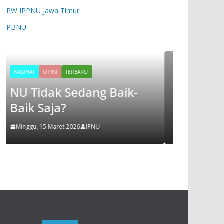
PW IPPNU Jawa Timur
REDAKSI
TERBARU
UNJUK GIGI, PKPT IPNU
PBNU
IPPNU UIN KHAS JEMBER
MENGADAKAN LAKMUD
SETELAH BEBERAPA KALI
 Baik-
REGENERASI TIDAK
TEREALISASI
Rabu, 7 September 2022
IPPNU