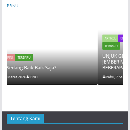
PBNU
ARTIKEL
BERITA
EVENT
NASIHAT
OPI
TERBARU
UNJUK GIGI, PKPT IPNU IPPNU
JEMBER MENGADAKAN LAKMUD
k Saja?
BEBERAPA KALI REGENERASI TI
Rabu, 7 September 2022
IPPNU
Tentang Kami