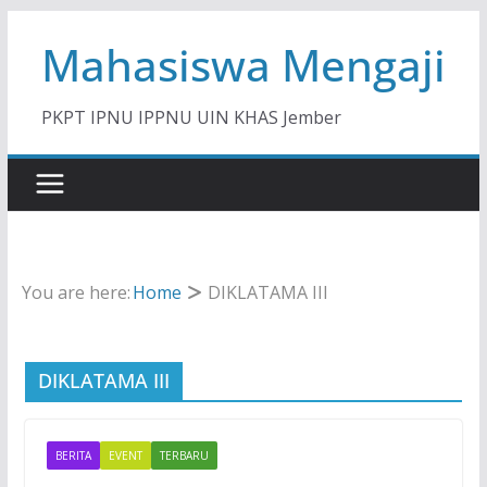
Skip
Mahasiswa Mengaji
to
content
PKPT IPNU IPPNU UIN KHAS Jember
You are here:
Home
DIKLATAMA III
DIKLATAMA III
BERITA
EVENT
TERBARU