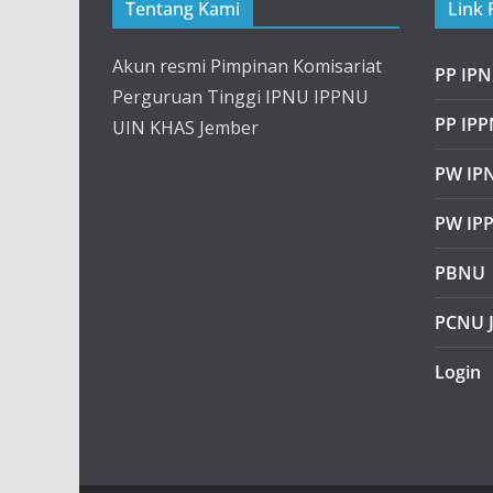
Tentang Kami
Link 
Akun resmi Pimpinan Komisariat
PP IP
Perguruan Tinggi IPNU IPPNU
PP IP
UIN KHAS Jember
PW IPN
PW IP
PBNU
PCNU 
Login