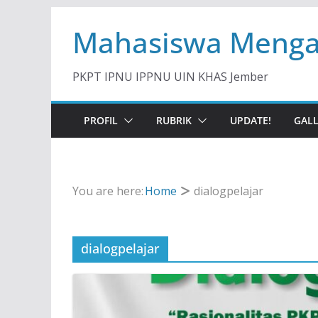
Skip
Mahasiswa Menga
to
content
PKPT IPNU IPPNU UIN KHAS Jember
PROFIL
RUBRIK
UPDATE!
GAL
You are here:
Home
dialogpelajar
dialogpelajar