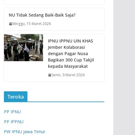
NU Tidak Sedang Baik-Baik Saja?
Minggu, 15 Maret 2026
IPNU IPPNU UIN KHAS
Jember Kolaborasi
dengan Pagar Nusa
Bagikan 300 Cup Takjil
kepada Masyarakat
Senin, 9 Maret 2026
Teroka
PP IPNU
PP IPPNU
PW IPNU Jawa Timur
ARTIKEL
BERITA
EVENT
NASIHAT
OPINI